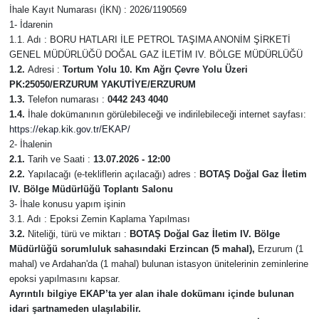
İhale Kayıt Numarası (İKN) : 2026/1190569
İLÇELER
1- İdarenin
1.1. Adı : BORU HATLARI İLE PETROL TAŞIMA ANONİM ŞİRKETİ
GENEL MÜDÜRLÜĞÜ DOĞAL GAZ İLETİM IV. BÖLGE MÜDÜRLÜĞÜ
ÖZEL HABER
1.2.
Adresi :
Tortum Yolu 10. Km Ağrı Çevre Yolu Üzeri
PK:25050/ERZURUM YAKUTİYE/ERZURUM
SAĞLIK
1.3.
Telefon numarası :
0442 243 4040
1.4.
İhale dokümanının görülebileceği ve indirilebileceği internet sayfası:
https://ekap.kik.gov.tr/EKAP/
SİYASET
2- İhalenin
2.1.
Tarih ve Saati :
13.07.2026 - 12:00
SPOR
2.2.
Yapılacağı (e-tekliflerin açılacağı) adres :
BOTAŞ Doğal Gaz İletim
IV. Bölge Müdürlüğü Toplantı Salonu
3- İhale konusu yapım işinin
SÜRMANŞET
3.1. Adı : Epoksi Zemin Kaplama Yapılması
3.2.
Niteliği, türü ve miktarı :
BOTAŞ Doğal Gaz İletim IV. Bölge
TARIM
Müdürlüğü sorumluluk sahasındaki Erzincan (5 mahal),
Erzurum (1
mahal) ve Ardahan'da (1 mahal) bulunan istasyon ünitelerinin zeminlerine
VİDEO HABER
epoksi yapılmasını kapsar.
Ayrıntılı bilgiye EKAP’ta yer alan ihale dokümanı içinde bulunan
idari şartnameden ulaşılabilir.