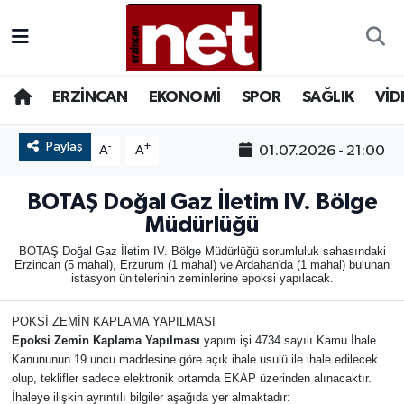
AKADEMİK YAZILAR
Merkez Nöbetçi Eczaneler
ERZİNCAN
EKONOMİ
SPOR
SAĞLIK
VİD
ASAYİŞ
Merkez Hava Durumu
Paylaş
-
+
01.07.2026 - 21:00
A
A
BÖLGE
Merkez Trafik Yoğunluk Haritası
BOTAŞ Doğal Gaz İletim IV. Bölge
EĞİTİM
Süper Lig Puan Durumu ve Fikstür
Müdürlüğü
BOTAŞ Doğal Gaz İletim IV. Bölge Müdürlüğü sorumluluk sahasındaki
EKONOMİ
Tüm Manşetler
Erzincan (5 mahal), Erzurum (1 mahal) ve Ardahan'da (1 mahal) bulunan
istasyon ünitelerinin zeminlerine epoksi yapılacak.
GAZETEMİZ
Son Dakika Haberleri
POKSİ ZEMİN KAPLAMA YAPILMASI
Epoksi Zemin Kaplama Yapılması
yapım işi 4734 sayılı Kamu İhale
GÜNCEL
Haber Arşivi
Kanununun 19 uncu maddesine göre açık ihale usulü ile ihale edilecek
olup, teklifler sadece elektronik ortamda EKAP üzerinden alınacaktır.
İLAN
İhaleye ilişkin ayrıntılı bilgiler aşağıda yer almaktadır: