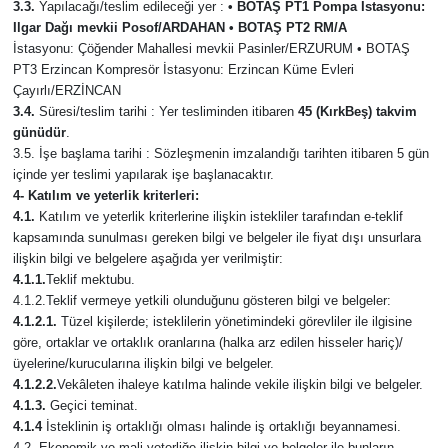
3.3.
Yapılacağı/teslim edileceği yer :
• BOTAŞ PT1 Pompa İstasyonu:
Ilgar Dağı mevkii Posof/ARDAHAN • BOTAŞ PT2 RM/A
İstasyonu: Çöğender Mahallesi mevkii Pasinler/ERZURUM • BOTAŞ
PT3 Erzincan Kompresör İstasyonu: Erzincan Küme Evleri
Çayırlı/ERZİNCAN
3.4.
Süresi/teslim tarihi : Yer tesliminden itibaren
45 (KırkBeş) takvim
günüdür
.
3.5. İşe başlama tarihi : Sözleşmenin imzalandığı tarihten itibaren 5 gün
içinde yer teslimi yapılarak işe başlanacaktır.
4-
Katılım ve yeterlik kriterleri:
4.1.
Katılım ve yeterlik kriterlerine ilişkin istekliler tarafından e-teklif
kapsamında sunulması gereken bilgi ve belgeler ile fiyat dışı unsurlara
ilişkin bilgi ve belgelere aşağıda yer verilmiştir:
4.1.1.
Teklif mektubu.
4.1.2.Teklif vermeye yetkili olunduğunu gösteren bilgi ve belgeler:
4.1.2.1.
Tüzel kişilerde; isteklilerin yönetimindeki görevliler ile ilgisine
göre, ortaklar ve ortaklık oranlarına (halka arz edilen hisseler hariç)/
üyelerine/kurucularına ilişkin bilgi ve belgeler.
4.1.2.2.
Vekâleten ihaleye katılma halinde vekile ilişkin bilgi ve belgeler.
4.1.3.
Geçici teminat.
4.1.4
İsteklinin iş ortaklığı olması halinde iş ortaklığı beyannamesi.
4.2. Ekonomik ve mali yeterliğe ilişkin bilgi ve belgeler ile bunların