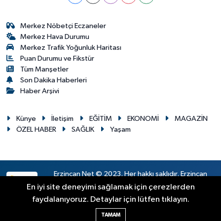
Merkez Nöbetçi Eczaneler
Merkez Hava Durumu
Merkez Trafik Yoğunluk Haritası
Puan Durumu ve Fikstür
Tüm Manşetler
Son Dakika Haberleri
Haber Arşivi
Künye
İletişim
EĞİTİM
EKONOMİ
MAGAZİN
ÖZEL HABER
SAĞLIK
Yaşam
Erzincan Net © 2023. Her hakkı saklıdır. Erzincan
RSS
Haber
En iyi site deneyimi sağlamak için çerezlerden
faydalanıyoruz. Detaylar için lütfen tıklayın.
Haber Yazılımı:
TE Bilişim
TAMAM