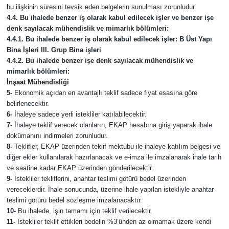
bu ilişkinin süresini tevsik eden belgelerin sunulması zorunludur.
4.4.
Bu ihalede benzer iş olarak kabul edilecek işler ve benzer işe
denk sayılacak mühendislik ve mimarlık bölümleri:
4.4.1.
Bu ihalede benzer iş olarak kabul edilecek işler: B Üst Yapı
Bina İşleri III. Grup Bina işleri
4.4.2.
Bu ihalede benzer işe denk sayılacak mühendislik ve
mimarlık bölümleri:
İnşaat Mühendisliği
5-
Ekonomik açıdan en avantajlı teklif sadece fiyat esasına göre
belirlenecektir.
6-
İhaleye sadece yerli istekliler katılabilecektir.
7-
İhaleye teklif verecek olanların, EKAP hesabına giriş yaparak ihale
dokümanını indirmeleri zorunludur.
8-
Teklifler, EKAP üzerinden teklif mektubu ile ihaleye katılım belgesi ve
diğer ekler kullanılarak hazırlanacak ve e-imza ile imzalanarak ihale tarih
ve saatine kadar EKAP üzerinden gönderilecektir.
9-
İstekliler tekliflerini, anahtar teslimi götürü bedel üzerinden
vereceklerdir. İhale sonucunda, üzerine ihale yapılan istekliyle anahtar
teslimi götürü bedel sözleşme imzalanacaktır.
10-
Bu ihalede, işin tamamı için teklif verilecektir.
11-
İstekliler teklif ettikleri bedelin %3’ünden az olmamak üzere kendi