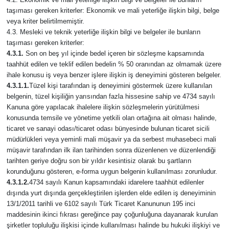
taşıması gereken kriterler: Ekonomik ve mali yeterliğe ilişkin bilgi, belge
veya kriter belirtilmemiştir.
4.3. Mesleki ve teknik yeterliğe ilişkin bilgi ve belgeler ile bunların
taşıması gereken kriterler:
4.3.1.
Son on beş yıl içinde bedel içeren bir sözleşme kapsamında
taahhüt edilen ve teklif edilen bedelin % 50 oranından az olmamak üzere
ihale konusu iş veya benzer işlere ilişkin iş deneyimini gösteren belgeler.
4.3.1.1.
Tüzel kişi tarafından iş deneyimini göstermek üzere kullanılan
belgenin, tüzel kişiliğin yarısından fazla hissesine sahip ve 4734 sayılı
Kanuna göre yapılacak ihalelere ilişkin sözleşmelerin yürütülmesi
konusunda temsile ve yönetime yetkili olan ortağına ait olması halinde,
ticaret ve sanayi odası/ticaret odası bünyesinde bulunan ticaret sicili
müdürlükleri veya yeminli mali müşavir ya da serbest muhasebeci mali
müşavir tarafından ilk ilan tarihinden sonra düzenlenen ve düzenlendiği
tarihten geriye doğru son bir yıldır kesintisiz olarak bu şartların
korunduğunu gösteren, e-forma uygun belgenin kullanılması zorunludur.
4.3.1.2.
4734 sayılı Kanun kapsamındaki idarelere taahhüt edilenler
dışında yurt dışında gerçekleştirilen işlerden elde edilen iş deneyiminin
13/1/2011 tarihli ve 6102 sayılı Türk Ticaret Kanununun 195 inci
maddesinin ikinci fıkrası gereğince pay çoğunluğuna dayanarak kurulan
şirketler topluluğu ilişkisi içinde kullanılması halinde bu hukuki ilişkiyi ve