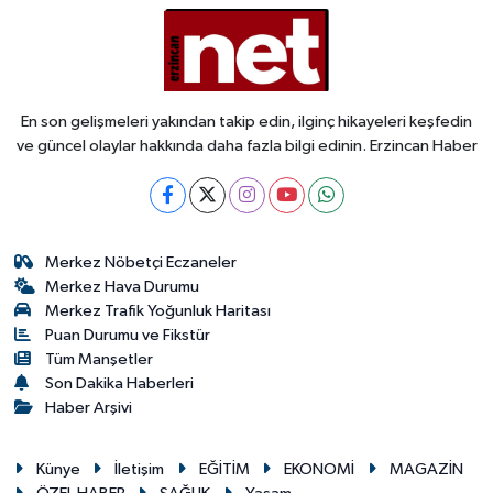
İLÇELER
ÖZEL HABER
En son gelişmeleri yakından takip edin, ilginç hikayeleri keşfedin
ve güncel olaylar hakkında daha fazla bilgi edinin. Erzincan Haber
SAĞLIK
SİYASET
Merkez Nöbetçi Eczaneler
SPOR
Merkez Hava Durumu
Merkez Trafik Yoğunluk Haritası
SÜRMANŞET
Puan Durumu ve Fikstür
Tüm Manşetler
TARIM
Son Dakika Haberleri
Haber Arşivi
VİDEO HABER
Künye
İletişim
EĞİTİM
EKONOMİ
MAGAZİN