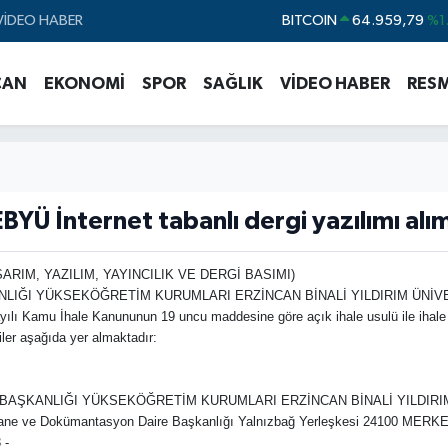
VİDEO HABER
BITCOIN
64.959,79
%1.
DOLAR
47,7436
%0.
CAN
EKONOMİ
SPOR
SAĞLIK
VİDEO HABER
RESM
EURO
55,2510
%0.
STERLİN
64,4811
%0.
GRAM ALTIN
6660.55
%0.
BİST100
13.779
%-
EBYÜ İnternet tabanlı dergi yazılımı alım
ARIM, YAZILIM, YAYINCILIK VE DERGİ BASIMI)
YÜKSEKÖĞRETİM KURUMLARI ERZİNCAN BİNALİ YILDIRIM ÜNİVERSİTESİİ
yılı Kamu İhale Kanununun 19 uncu maddesine göre açık ihale usulü ile ihale e
giler aşağıda yer almaktadır:
 BAŞKANLIĞI YÜKSEKÖĞRETİM KURUMLARI ERZİNCAN BİNALİ YILDIRI
 Kütüphane ve Dokümantasyon Daire Başkanlığı Yalnızbağ Yerleşkesi 2410
 -