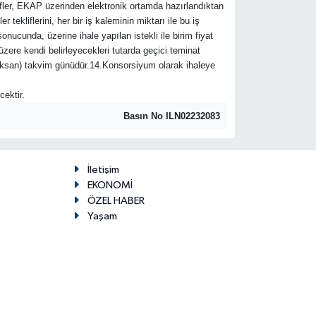
lifler, EKAP üzerinden elektronik ortamda hazırlandıktan
 tekliflerini, her bir iş kaleminin miktarı ile bu iş
sonucunda, üzerine ihale yapılan istekli ile birim fiyat
üzere kendi belirleyecekleri tutarda geçici teminat
 (Doksan) takvim günüdür.14.Konsorsiyum olarak ihaleye
cektir.
Basın No ILN02232083
İletişim
EKONOMİ
ÖZEL HABER
Yaşam