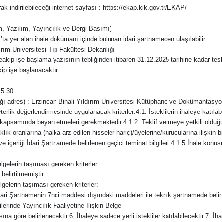
k indirilebileceği internet sayfası : https://ekap.kik.gov.tr/EKAP/
ım, Yazılım, Yayıncılık ve Dergi Basımı)
AP’ta yer alan ihale dokümanı içinde bulunan idari şartnameden ulaşılabilir.
dırım Üniversitesi Tıp Fakültesi Dekanlığı
akip işe başlama yazısının tebliğinden itibaren 31.12.2025 tarihine kadar tesli
ip işe başlanacaktır.
15:30
acağı adres) : Erzincan Binali Yıldırım Üniversitesi Kütüphane ve Dokümantasy
yeterlik değerlendirmesinde uygulanacak kriterler:4.1. İsteklilerin ihaleye katılab
lifleri kapsamında beyan etmeleri gerekmektedir.4.1.2. Teklif vermeye yetkili olduğu
aklık oranlarına (halka arz edilen hisseler hariç)/üyelerine/kurucularına ilişkin b
ve içeriği İdari Şartnamede belirlenen geçici teminat bilgileri.4.1.5 İhale konu
lgelerin taşıması gereken kriterler:
belirtilmemiştir.
lgelerin taşıması gereken kriterler:
dari Şartnamenin 7nci maddesi dışındaki maddeleri ile teknik şartnamede belirt
lerinde Yayıncılık Faaliyetine İlişkin Belge
ına göre belirlenecektir.6. İhaleye sadece yerli istekliler katılabilecektir.7.