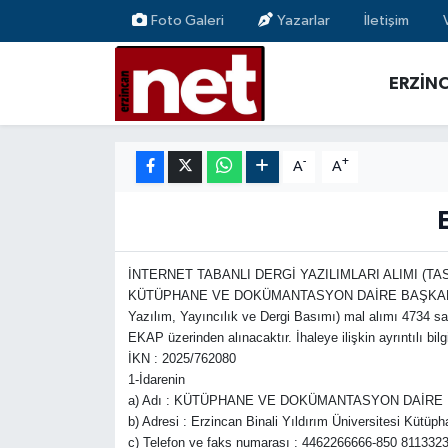
Foto Galeri
Yazarlar
İletişim
AKADEMİK YAZILAR
Merkez Nöbetçi Eczaneler
ERZİN
ASAYİŞ
Merkez Hava Durumu
-
+
A
A
BÖLGE
Merkez Trafik Yoğunluk Haritası
EĞİTİM
Süper Lig Puan Durumu ve Fikstür
İNTERNET TABANLI DERGİ YAZILIMLARI ALIMI (TAS
EKONOMİ
Tüm Manşetler
KÜTÜPHANE VE DOKÜMANTASYON DAİRE BAŞKANLIĞI 
Yazılım, Yayıncılık ve Dergi Basımı) mal alımı 4734 sa
GAZETEMİZ
Son Dakika Haberleri
EKAP üzerinden alınacaktır. İhaleye ilişkin ayrıntılı bil
İKN : 2025/762080
1-İdarenin
GÜNCEL
Haber Arşivi
a) Adı : KÜTÜPHANE VE DOKÜMANTASYON DAİRE
b) Adresi : Erzincan Binali Yıldırım Üniversitesi
İLAN
c) Telefon ve faks numarası : 4462266666-850 8113323