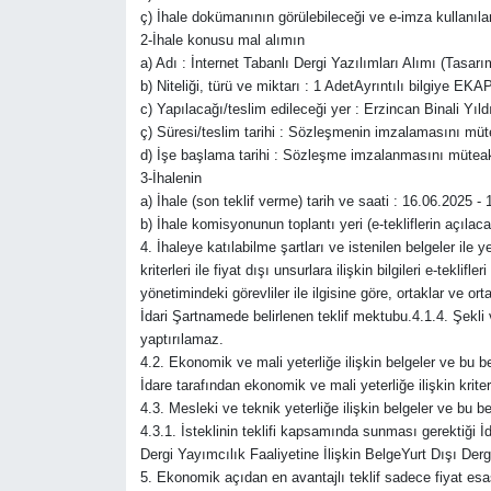
ç) İhale dokümanının görülebileceği ve e-imza kullanılara
İLÇELER
2-İhale konusu mal alımın
a) Adı : İnternet Tabanlı Dergi Yazılımları Alımı (Tasar
b) Niteliği, türü ve miktarı : 1 AdetAyrıntılı bilgiye EK
ÖZEL HABER
c) Yapılacağı/teslim edileceği yer : Erzincan Binali Yıl
ç) Süresi/teslim tarihi : Sözleşmenin imzalamasını müte
SAĞLIK
d) İşe başlama tarihi : Sözleşme imzalanmasını müteak
3-İhalenin
a) İhale (son teklif verme) tarih ve saati : 16.06.2025 - 
SİYASET
b) İhale komisyonunun toplantı yeri (e-tekliflerin açıl
4. İhaleye katılabilme şartları ve istenilen belgeler ile 
SPOR
kriterleri ile fiyat dışı unsurlara ilişkin bilgileri e-tek
yönetimindeki görevliler ile ilgisine göre, ortaklar ve ort
İdari Şartnamede belirlenen teklif mektubu.4.1.4. Şekli 
SÜRMANŞET
yaptırılamaz.
4.2. Ekonomik ve mali yeterliğe ilişkin belgeler ve bu be
TARIM
İdare tarafından ekonomik ve mali yeterliğe ilişkin kriter 
4.3. Mesleki ve teknik yeterliğe ilişkin belgeler ve bu be
VİDEO HABER
4.3.1. İsteklinin teklifi kapsamında sunması gerektiği İ
Dergi Yayımcılık Faaliyetine İlişkin BelgeYurt Dışı Dergi
5. Ekonomik açıdan en avantajlı teklif sadece fiyat esas