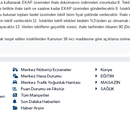
-imza kullanarak EKAP üzerinden ihale dokümanını indirmeleri zorunludur.8. Tek
e birlikte ihale tarih ve saatine kadar EKAP üzerinden gönderilecektir.9. İstekliler
cu bulunan toplam bedel üzerinden teklif birim fiyat şeklinde verilecektir. İhale 
teklif verilecektir.11. İstekliler teklif ettikleri bedelin %3’ünden az olmamak 
yacaktır.13. Verilen tekliflerin geçerlilik süresi, ihale tarihinden itibaren 90
rak tespit edilen isteklilerden Kanunun 38 inci maddesine göre açıklama istene
Merkez Nöbetçi Eczaneler
Künye
Merkez Hava Durumu
EĞİTİM
Merkez Trafik Yoğunluk Haritası
MAGAZİN
Puan Durumu ve Fikstür
SAĞLIK
Tüm Manşetler
eri
Son Dakika Haberleri
Haber Arşivi