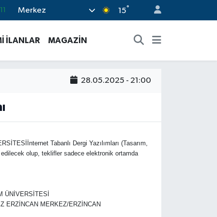
°
Merkez
11
15
18
İ İLANLAR
MAGAZİN
32
38
03
28.05.2025 - 21:00
14
ı
nternet Tabanlı Dergi Yazılımları (Tasarım,
dilecek olup, teklifler sadece elektronik ortamda
M ÜNİVERSİTESİ
0 MERKEZ ERZİNCAN MERKEZ/ERZİNCAN