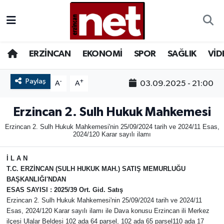
AKADEMİK YAZILAR
Merkez Nöbetçi Eczaneler
ERZİNCAN
EKONOMİ
SPOR
SAĞLIK
VİD
ASAYİŞ
Merkez Hava Durumu
Paylaş
-
+
03.09.2025 - 21:00
A
A
BÖLGE
Merkez Trafik Yoğunluk Haritası
Erzincan 2. Sulh Hukuk Mahkemesi
EĞİTİM
Süper Lig Puan Durumu ve Fikstür
Erzincan 2. Sulh Hukuk Mahkemesi'nin 25/09/2024 tarih ve 2024/11 Esas,
2024/120 Karar sayılı ilamı
EKONOMİ
Tüm Manşetler
İ L A N
GAZETEMİZ
Son Dakika Haberleri
T.C.
ERZİNCAN
(SULH HUKUK MAH.) SATIŞ MEMURLUĞU
BAŞKANLIĞI'NDAN
ESAS SAYISI : 2025/39 Ort. Gid. Satış
GÜNCEL
Haber Arşivi
Erzincan 2. Sulh Hukuk Mahkemesi'nin 25/09/2024 tarih ve 2024/11
Esas, 2024/120 Karar sayılı ilamı ile Dava konusu Erzincan ili Merkez
İLAN
ilçesi Ulalar Beldesi 102 ada 64 parsel, 102 ada 65 parsel110 ada 17