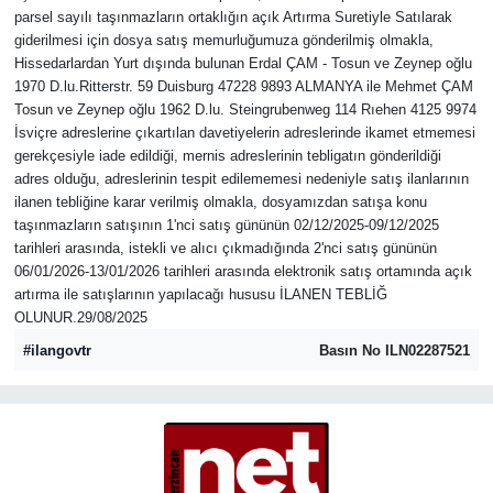
parsel sayılı taşınmazların ortaklığın açık Artırma Suretiyle Satılarak
İLÇELER
giderilmesi için dosya satış memurluğumuza gönderilmiş olmakla,
Hissedarlardan Yurt dışında bulunan Erdal ÇAM - Tosun ve Zeynep oğlu
1970 D.lu.Ritterstr. 59 Duisburg 47228 9893 ALMANYA ile Mehmet ÇAM
ÖZEL HABER
Tosun ve Zeynep oğlu 1962 D.lu. Steingrubenweg 114 Rıehen 4125 9974
İsviçre adreslerine çıkartılan davetiyelerin adreslerinde ikamet etmemesi
SAĞLIK
gerekçesiyle iade edildiği, mernis adreslerinin tebligatın gönderildiği
adres olduğu, adreslerinin tespit edilememesi nedeniyle satış ilanlarının
ilanen tebliğine karar verilmiş olmakla, dosyamızdan satışa konu
SİYASET
taşınmazların satışının 1'nci satış gününün 02/12/2025-09/12/2025
tarihleri arasında, istekli ve alıcı çıkmadığında 2'nci satış gününün
SPOR
06/01/2026-13/01/2026 tarihleri arasında elektronik satış ortamında açık
artırma ile satışlarının yapılacağı hususu İLANEN TEBLİĞ
OLUNUR.29/08/2025
SÜRMANŞET
#ilangovtr
Basın No ILN02287521
TARIM
VİDEO HABER