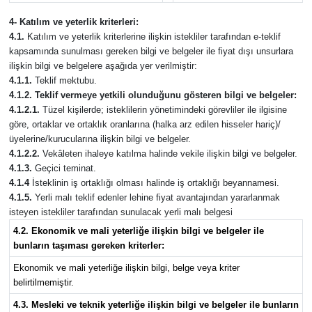
4- Katılım ve yeterlik kriterleri:
4.1.
Katılım ve yeterlik kriterlerine ilişkin istekliler tarafından e-teklif
kapsamında sunulması gereken bilgi ve belgeler ile fiyat dışı unsurlara
ilişkin bilgi ve belgelere aşağıda yer verilmiştir:
4.1.1.
Teklif mektubu.
4.1.2. Teklif vermeye yetkili olunduğunu gösteren bilgi ve belgeler:
4.1.2.1.
Tüzel kişilerde; isteklilerin yönetimindeki görevliler ile ilgisine
göre, ortaklar ve ortaklık oranlarına (halka arz edilen hisseler hariç)/
üyelerine/kurucularına ilişkin bilgi ve belgeler.
4.1.2.2.
Vekâleten ihaleye katılma halinde vekile ilişkin bilgi ve belgeler.
4.1.3.
Geçici teminat.
4.1.4
İsteklinin iş ortaklığı olması halinde iş ortaklığı beyannamesi.
4.1.5.
Yerli malı teklif edenler lehine fiyat avantajından yararlanmak
isteyen istekliler tarafından sunulacak yerli malı belgesi
4.2. Ekonomik ve mali yeterliğe ilişkin bilgi ve belgeler ile
bunların taşıması gereken kriterler:
Ekonomik ve mali yeterliğe ilişkin bilgi, belge veya kriter
belirtilmemiştir.
4.3. Mesleki ve teknik yeterliğe ilişkin bilgi ve belgeler ile bunların