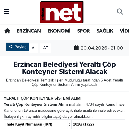
AKADEMİK YAZILAR
Merkez Nöbetçi Eczaneler
ERZİNCAN
EKONOMİ
SPOR
SAĞLIK
VİD
ASAYİŞ
Merkez Hava Durumu
Paylaş
-
+
20.04.2026 - 21:00
A
A
BÖLGE
Merkez Trafik Yoğunluk Haritası
Erzincan Belediyesi Yeraltı Çöp
EĞİTİM
Süper Lig Puan Durumu ve Fikstür
Konteyner Sistemi Alacak
Erzincan Belediyesi Temizlik İşleri Müdürlüğü tarafından 5 Adet Yeraltı
EKONOMİ
Tüm Manşetler
Çöp Konteyner Sistemi Alımı yapılacak
GAZETEMİZ
Son Dakika Haberleri
YERALTI ÇÖP KONTEYNER SİSTEMİ ALIMI
Yeraltı Çöp Konteyner Sistemi Alımı
mal alımı 4734 sayılı Kamu İhale
GÜNCEL
Haber Arşivi
Kanununun 19 uncu maddesine göre açık ihale usulü ile ihale edilecektir.
İhaleye ilişkin ayrıntılı bilgiler aşağıda yer almaktadır:
İLAN
İhale Kayıt Numarası (İKN)
:
2026/717227