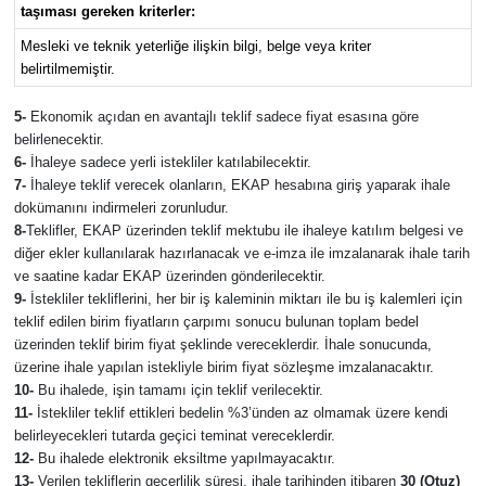
taşıması gereken kriterler:
Mesleki ve teknik yeterliğe ilişkin bilgi, belge veya kriter
belirtilmemiştir.
5-
Ekonomik açıdan en avantajlı teklif sadece fiyat esasına göre
belirlenecektir.
6-
İhaleye sadece yerli istekliler katılabilecektir.
7-
İhaleye teklif verecek olanların, EKAP hesabına giriş yaparak ihale
dokümanını indirmeleri zorunludur.
8-
Teklifler, EKAP üzerinden teklif mektubu ile ihaleye katılım belgesi ve
diğer ekler kullanılarak hazırlanacak ve e-imza ile imzalanarak ihale tarih
ve saatine kadar EKAP üzerinden gönderilecektir.
9-
İstekliler tekliflerini, her bir iş kaleminin miktarı ile bu iş kalemleri için
teklif edilen birim fiyatların çarpımı sonucu bulunan toplam bedel
üzerinden teklif birim fiyat şeklinde vereceklerdir. İhale sonucunda,
üzerine ihale yapılan istekliyle birim fiyat sözleşme imzalanacaktır.
10-
Bu ihalede, işin tamamı için teklif verilecektir.
11-
İstekliler teklif ettikleri bedelin %3’ünden az olmamak üzere kendi
belirleyecekleri tutarda geçici teminat vereceklerdir.
12-
Bu ihalede elektronik eksiltme yapılmayacaktır.
13-
Verilen tekliflerin geçerlilik süresi, ihale tarihinden itibaren
30 (Otuz)