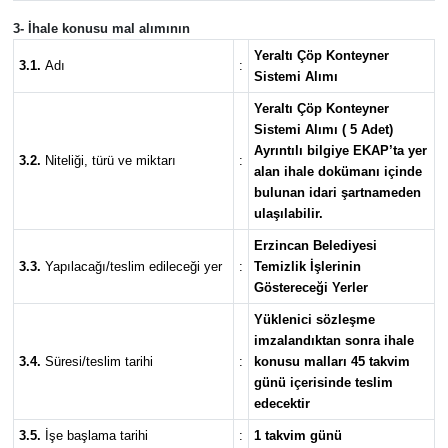
3- İhale konusu mal alımının
Yeraltı Çöp Konteyner
3.1.
Adı
:
Sistemi Alımı
Yeraltı Çöp Konteyner
Sistemi Alımı ( 5 Adet)
Ayrıntılı bilgiye EKAP’ta yer
3.2.
Niteliği, türü ve miktarı
:
alan ihale dokümanı içinde
bulunan idari şartnameden
ulaşılabilir.
Erzincan Belediyesi
3.3.
Yapılacağı/teslim edileceği yer
:
Temizlik İşlerinin
Göstereceği Yerler
Yüklenici sözleşme
imzalandıktan sonra ihale
3.4.
Süresi/teslim tarihi
:
konusu malları 45 takvim
günü içerisinde teslim
edecektir
3.5.
İşe başlama tarihi
:
1 takvim günü