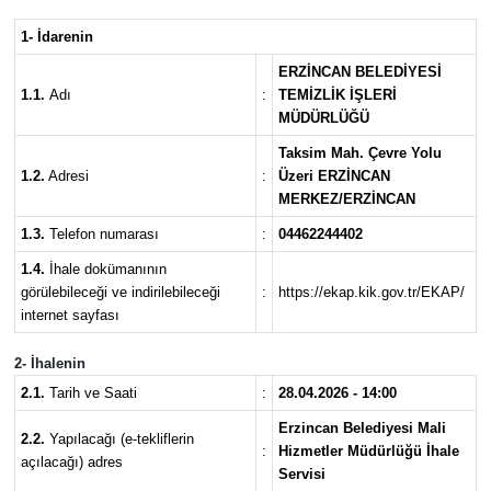
1- İdarenin
İLÇELER
ERZİNCAN BELEDİYESİ
ÖZEL HABER
1.1.
Adı
:
TEMİZLİK İŞLERİ
MÜDÜRLÜĞÜ
SAĞLIK
Taksim Mah. Çevre Yolu
1.2.
Adresi
:
Üzeri ERZİNCAN
MERKEZ/ERZİNCAN
SİYASET
1.3.
Telefon numarası
:
04462244402
SPOR
1.4.
İhale dokümanının
görülebileceği ve indirilebileceği
:
https://ekap.kik.gov.tr/EKAP/
internet sayfası
SÜRMANŞET
2- İhalenin
TARIM
2.1.
Tarih ve Saati
:
28.04.2026 - 14:00
Erzincan Belediyesi Mali
VİDEO HABER
2.2.
Yapılacağı (e-tekliflerin
:
Hizmetler Müdürlüğü İhale
açılacağı) adres
Servisi