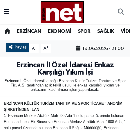
AKADEMİK YAZILAR
Merkez Nöbetçi Eczaneler
ERZİNCAN
EKONOMİ
SPOR
SAĞLIK
VİD
ASAYİŞ
Merkez Hava Durumu
Paylaş
-
+
19.06.2026 - 21:00
A
A
BÖLGE
Merkez Trafik Yoğunluk Haritası
Erzincan İl Özel İdaresi Enkaz
EĞİTİM
Süper Lig Puan Durumu ve Fikstür
Karşılığı Yıkım İşi
Erzincan İl Özel İdaresi'ne bağlı Erzincan Kültür Turizm Tanıtım ve Spor
EKONOMİ
Tüm Manşetler
Tic. A.Ş. tarafından açık teklif usulü ile enkaz karşılığı yıkımı ve
enkazının kaldırılması işleri yaptırılacak.
GAZETEMİZ
Son Dakika Haberleri
ERZİNCAN KÜLTÜR TURİZM TANITIM VE SPOR TİCARET ANONİM
ŞİRKETİNDEN İLAN
GÜNCEL
Haber Arşivi
1-
Erzincan Merkez Atatürk Mah. 90 Ada 1 nolu parsel üzerinde bulunan
Erzincan Lisesi Ek Binası ve Erzincan Merkez Atatürk Mah. 1608 Ada, 1
İLAN
nolu parsel üzerinde bulunan Erzincan İl Sağlık Müdürlüğü, Erzincan