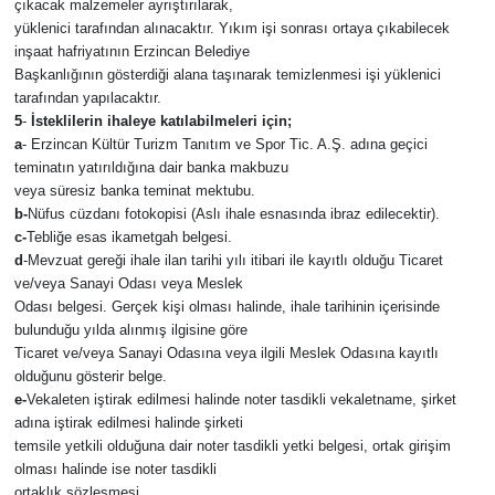
çıkacak malzemeler ayrıştırılarak,
yüklenici tarafından alınacaktır. Yıkım işi sonrası ortaya çıkabilecek
inşaat hafriyatının Erzincan Belediye
Başkanlığının gösterdiği alana taşınarak temizlenmesi işi yüklenici
tarafından yapılacaktır.
5
-
İsteklilerin ihaleye katılabilmeleri için;
a
-
Erzincan Kültür Turizm Tanıtım ve Spor Tic. A.Ş.
adına geçici
teminatın yatırıldığına dair banka makbuzu
veya süresiz banka teminat mektubu.
b-
Nüfus cüzdanı fotokopisi (Aslı ihale esnasında ibraz edilecektir).
c-
Tebliğe esas ikametgah belgesi.
d
-Mevzuat gereği ihale ilan tarihi yılı itibari ile kayıtlı olduğu Ticaret
ve/veya Sanayi Odası veya Meslek
Odası belgesi. Gerçek kişi olması halinde, ihale tarihinin içerisinde
bulunduğu yılda alınmış ilgisine göre
Ticaret ve/veya Sanayi Odasına veya ilgili Meslek Odasına kayıtlı
olduğunu gösterir belge.
e-
Vekaleten iştirak edilmesi halinde noter tasdikli vekaletname, şirket
adına iştirak edilmesi halinde şirketi
temsile yetkili olduğuna dair noter tasdikli yetki belgesi, ortak girişim
olması halinde ise noter tasdikli
ortaklık sözleşmesi,