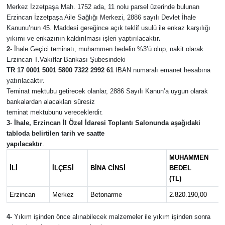
Merkez İzzetpaşa Mah. 1752 ada, 11 nolu parsel üzerinde bulunan
İLÇELER
Erzincan İzzetpaşa Aile Sağlığı Merkezi,
2886 sayılı Devlet İhale
Kanunu’nun 45. Maddesi gereğince açık teklif usulü ile enkaz karşılığı
yıkımı ve enkazının kaldırılması işleri yaptırılacaktır
.
ÖZEL HABER
2
- İhale Geçici teminatı, muhammen bedelin %3’ü olup, nakit olarak
Erzincan T.Vakıflar Bankası Şubesindeki
SAĞLIK
TR 17 0001 5001 5800 7322 2992 61
IBAN numaralı emanet hesabına
yatırılacaktır.
Teminat mektubu getirecek olanlar, 2886 Sayılı Kanun’a uygun olarak
SİYASET
bankalardan alacakları süresiz
teminat mektubunu vereceklerdir.
SPOR
3
-
İhale, Erzincan İl Özel İdaresi Toplantı Salonunda aşağıdaki
tabloda belirtilen tarih ve saatte
yapılacaktır
.
SÜRMANŞET
MUHAMMEN
İLİ
İLÇESİ
BİNA CİNSİ
BEDEL
TARIM
(TL)
Erzincan
Merkez
Betonarme
2.820.190,00
VİDEO HABER
4-
Yıkım işinden önce alınabilecek malzemeler ile yıkım işinden sonra