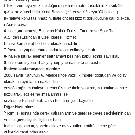
f-
Teklif vermeye yetkili olduğunu gösteren noter tasdikli imza sirküleri;
g-
Yıkım Müteahhitlik Yetki Belgesi (Y1 veya Y2 veya Y3 belgesi).
h-
İhaleye konu taşınmazın, ihale öncesi bizzat görüldüğüne dair dilekçe.
ı-
Adres beyanı.
6
-İhale şartnamesi, Erzincan Kültür Turizm Tanıtım ve Spor Tic.
A.Ş.’den (Erzincan İl Özel İdaresi Hizmet
Binası Kampüsü) bedelsiz olarak alınabilir.
7
-Posta ile yapılan müracaatlar kabul edilmeyecektir.
8-
İhaleye iştirak edenler şartnameyi peşinen kabul etmiş sayılırlar.
9
-İhale komisyonu, ihaleyi yapıp yapmamakta serbesttir.
İhaleye katılamayacak olanlar:
2886 sayılı Kanunun 6. Maddesinde yazılı kimseler doğrudan ve dolaylı
olarak ihaleye katılamazlar. Bu
yasağa rağmen ihaleye girenin üzerine ihale yapılmış bulunulursa ihale
bozularak, sözleşme imzalanmış ise
sözleşme feshedilerek varsa teminatı gelir kaydolur.
Diğer Hususlar:
Yıkım işi esnasında gerek çalışanların ve gerekse çevre sakinlerinin can
ve mal güvenliği ile ilgili her türlü
tedbir, ilgili kanun, yönetmelik ve mevzuatların hükümlerine göre
yüklenici tarafından alınır.