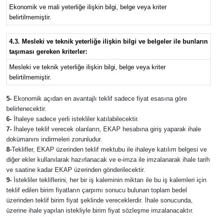
Ekonomik ve mali yeterliğe ilişkin bilgi, belge veya kriter
belirtilmemiştir.
4.3. Mesleki ve teknik yeterliğe ilişkin bilgi ve belgeler ile bunların
taşıması gereken kriterler:
Mesleki ve teknik yeterliğe ilişkin bilgi, belge veya kriter
belirtilmemiştir.
5-
Ekonomik açıdan en avantajlı teklif sadece fiyat esasına göre
belirlenecektir.
6-
İhaleye sadece yerli istekliler katılabilecektir.
7-
İhaleye teklif verecek olanların, EKAP hesabına giriş yaparak ihale
dokümanını indirmeleri zorunludur.
8-
Teklifler, EKAP üzerinden teklif mektubu ile ihaleye katılım belgesi ve
diğer ekler kullanılarak hazırlanacak ve e-imza ile imzalanarak ihale tarih
ve saatine kadar EKAP üzerinden gönderilecektir.
9-
İstekliler tekliflerini, her bir iş kaleminin miktarı ile bu iş kalemleri için
teklif edilen birim fiyatların çarpımı sonucu bulunan toplam bedel
üzerinden teklif birim fiyat şeklinde vereceklerdir. İhale sonucunda,
üzerine ihale yapılan istekliyle birim fiyat sözleşme imzalanacaktır.