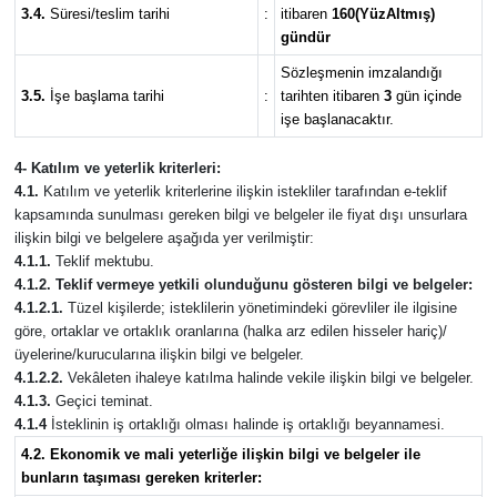
3.4.
Süresi/teslim tarihi
:
itibaren
160(YüzAltmış)
gündür
Sözleşmenin imzalandığı
3.5.
İşe başlama tarihi
:
tarihten itibaren
3
gün içinde
işe başlanacaktır.
4- Katılım ve yeterlik kriterleri:
4.1.
Katılım ve yeterlik kriterlerine ilişkin istekliler tarafından e-teklif
kapsamında sunulması gereken bilgi ve belgeler ile fiyat dışı unsurlara
ilişkin bilgi ve belgelere aşağıda yer verilmiştir:
4.1.1.
Teklif mektubu.
4.1.2. Teklif vermeye yetkili olunduğunu gösteren bilgi ve belgeler:
4.1.2.1.
Tüzel kişilerde; isteklilerin yönetimindeki görevliler ile ilgisine
göre, ortaklar ve ortaklık oranlarına (halka arz edilen hisseler hariç)/
üyelerine/kurucularına ilişkin bilgi ve belgeler.
4.1.2.2.
Vekâleten ihaleye katılma halinde vekile ilişkin bilgi ve belgeler.
4.1.3.
Geçici teminat.
4.1.4
İsteklinin iş ortaklığı olması halinde iş ortaklığı beyannamesi.
4.2. Ekonomik ve mali yeterliğe ilişkin bilgi ve belgeler ile
bunların taşıması gereken kriterler: