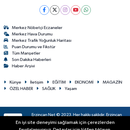
Merkez Nöbetçi Eczaneler
Merkez Hava Durumu
Merkez Trafik Yoğunluk Haritası
Puan Durumu ve Fikstür
Tüm Manşetler
Son Dakika Haberleri
Haber Arşivi
Künye
İletişim
EĞİTİM
EKONOMİ
MAGAZİN
ÖZEL HABER
SAĞLIK
Yaşam
Erzincan Net © 2023. Her hakkı saklıdır. Erzincan
RSS
Haber
En iyi site deneyimi sağlamak için çerezlerden
faydalanıyoruz. Detaylar için lütfen tıklayın.