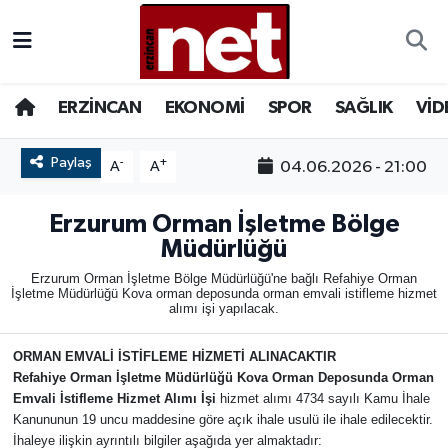
AKADEMİK YAZILAR
Merkez Nöbetçi Eczaneler
ERZİNCAN
EKONOMİ
SPOR
SAĞLIK
VİD
ASAYİŞ
Merkez Hava Durumu
Paylaş
-
+
04.06.2026 - 21:00
A
A
BÖLGE
Merkez Trafik Yoğunluk Haritası
Erzurum Orman İşletme Bölge
EĞİTİM
Süper Lig Puan Durumu ve Fikstür
Müdürlüğü
Erzurum Orman İşletme Bölge Müdürlüğü'ne bağlı Refahiye Orman
EKONOMİ
Tüm Manşetler
İşletme Müdürlüğü Kova orman deposunda orman emvali istifleme hizmet
alımı işi yapılacak.
GAZETEMİZ
Son Dakika Haberleri
ORMAN EMVALİ İSTİFLEME HİZMETİ ALINACAKTIR
Refahiye Orman İşletme Müdürlüğü Kova Orman Deposunda Orman
GÜNCEL
Haber Arşivi
Emvali İstifleme Hizmet Alımı İşi
hizmet alımı 4734 sayılı Kamu İhale
Kanununun 19 uncu maddesine göre açık ihale usulü ile ihale edilecektir.
İLAN
İhaleye ilişkin ayrıntılı bilgiler aşağıda yer almaktadır: