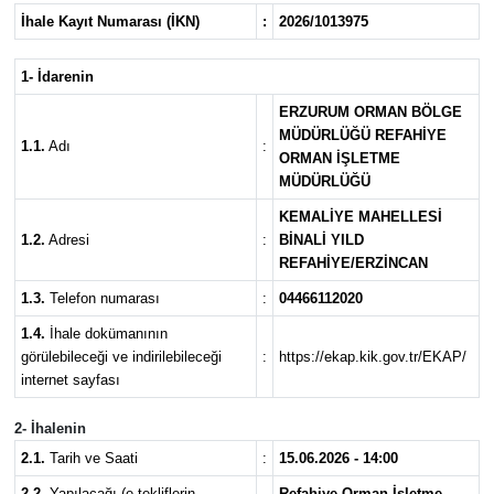
İhale Kayıt Numarası (İKN)
:
2026/1013975
İLÇELER
1- İdarenin
ÖZEL HABER
ERZURUM ORMAN BÖLGE
MÜDÜRLÜĞÜ REFAHİYE
1.1.
Adı
:
SAĞLIK
ORMAN İŞLETME
MÜDÜRLÜĞÜ
SİYASET
KEMALİYE MAHELLESİ
1.2.
Adresi
:
BİNALİ YILD
SPOR
REFAHİYE/ERZİNCAN
1.3.
Telefon numarası
:
04466112020
SÜRMANŞET
1.4.
İhale dokümanının
görülebileceği ve indirilebileceği
:
https://ekap.kik.gov.tr/EKAP/
TARIM
internet sayfası
2- İhalenin
VİDEO HABER
2.1.
Tarih ve Saati
:
15.06.2026 - 14:00
2.2.
Yapılacağı (e-tekliflerin
Refahiye Orman İşletme