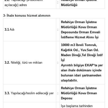
:
açılacağı) adres
Müdürlüğü
3- İhale konusu hizmet alımının
Refahiye Orman İşletme
Müdürlüğü Kova Orman
3.1
Adı
:
Deposunda Orman Emvali
İstifleme Hizmet Alımı İşi
10000 m3 İbreli Tomruk,
Kağıtlık Od., Yuv.San Od.
Maden Direği,Tel Direği İstif
İşİ
3.2.
Niteliği, türü ve miktarı
:
Ayrıntılı bilgiye EKAP’ta yer
alan ihale dokümanı içinde
bulunan idari şartnameden
ulaşılabilir.
Refahiye Orman İşletme
3.3.
Yapılacağı/teslim edileceği yer
:
Müdürlüğü Kova Orman
Deposu
İşe başlama tarihinden