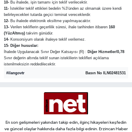
10-
Bu ihalede, işin tamamı için teklif verilecektir.
11-
İstekliler teklif ettikleri bedelin %3’ünden az olmamak üzere kendi
belirleyecekleri tutarda geçici teminat vereceklerdir.
12-
Bu ihalede elektronik eksiltme yapılmayacaktır.
13-
Verilen tekliflerin geçerlilik süresi, ihale tarihinden itibaren
160
(YüzAltmış)
takvim günüdür.
14-
Konsorsiyum olarak ihaleye teklif verilemez.
15- Diğer hususlar:
İhalede Uygulanacak Sınır Değer Katsayısı (R) :
Diğer Hizmetler/0,78
Sınır değerin altında teklif sunan isteklilerin teklifleri açıklama
istenilmeksizin reddedilecektir.
#ilangovtr
Basın No ILN02481531
En son gelişmeleri yakından takip edin, ilginç hikayeleri keşfedin
ve güncel olaylar hakkında daha fazla bilgi edinin. Erzincan Haber