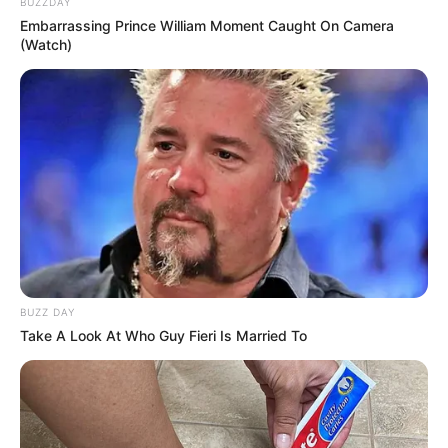
Erzincan’da Vefa Örneği! İl
Sigara fiyatlarında zam
Müdürü Ünalan Zengin
yağmuru sürüyor: 3 sigara
Ailesini Yalnız Bırakmadı
grubu zamlandı
Kemaliye'de TOKİ Kömür
Erzincan'da bugün iki
Alımı Tartışması! MHP'li
vatandaşımız hayatını
Karaman'dan Dikkat Çeken
kaybetti
İddialar
Yorumlar