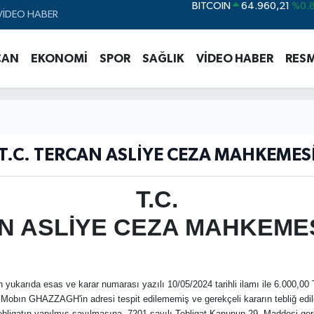
VİDEO HABER
DOLAR
47,7436
%0.
EURO
55,2510
%0.
CAN
EKONOMİ
SPOR
SAĞLIK
VİDEO HABER
RESM
STERLİN
64,4811
%0.
GRAM ALTIN
6648.99
%2.
BİST100
13.779
%-
T.C. TERCAN ASLİYE CEZA MAHKEMES
T.C.
N ASLİYE CEZA MAHKEME
karıda esas ve karar numarası yazılı 10/05/2024 tarihli ilamı ile 6.000,00 
Mobın GHAZZAGH'in adresi tespit edilememiş ve gerekçeli kararın tebliğ edile
a tebligatın yapılmış sayılmasına, 7201 sayılı Tebligat Kanunun 29. Maddesi ger