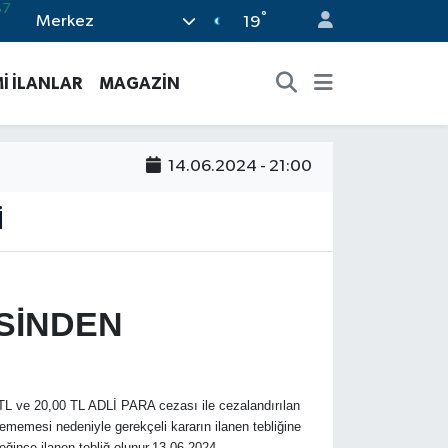
°
Merkez
19
18
32
İ İLANLAR
MAGAZİN
38
59
14.06.2024 - 21:00
14
İ
SİNDEN
TL ve 20,00 TL ADLİ PARA cezası ile cezalandırılan
memesi nedeniyle gerekçeli kararın ilanen tebliğine
eğince ilanen tebliğ olunur.13.06.2024