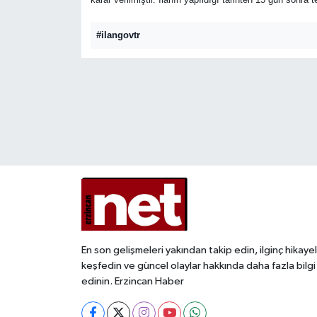
İLÇELER
#ilangovtr
ÖZEL HABER
SAĞLIK
SİYASET
SPOR
SÜRMANŞET
TARIM
En son gelişmeleri yakından takip edin, ilginç hikayel
keşfedin ve güncel olaylar hakkında daha fazla bilgi
VİDEO HABER
edinin. Erzincan Haber