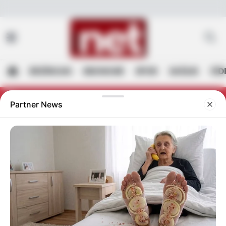
AKADEMİK YAZILAR
Merkez Nöbetçi Eczaneler
ASAYİŞ
Merkez Hava Durumu
ERZİNCAN
EKONOMİ
SPOR
SAĞLIK
VİD
BÖLGE
Merkez Trafik Yoğunluk Haritası
Nöbetçi Eczaneler
EĞİTİM
Süper Lig Puan Durumu ve Fikstür
EKONOMİ
Tüm Manşetler
GAZETEMİZ
Son Dakika Haberleri
GÜNCEL
Haber Arşivi
İLAN